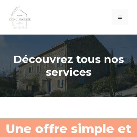
Aller
au
MENU
contenu
Découvrez tous nos
services
Une offre simple et